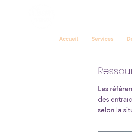
SM Entraide
Soutien & Mentorat pour les
Accueil
Services
D
Ressou
Les référe
des entraid
selon la si