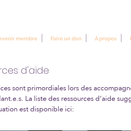
 communautés alternatives
evenir membre
Faire un don
À propos
rces d'aide
nces sont primordiales lors des accompag
ant.e.s. La liste des ressources d’aide sug
tuation est disponible ici: